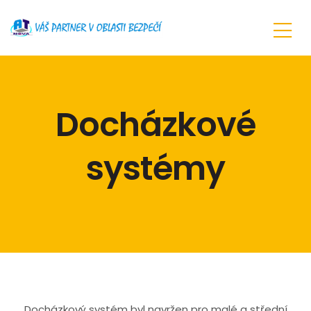
Docházkové
systémy
Docházkový systém byl navržen pro malé a střední