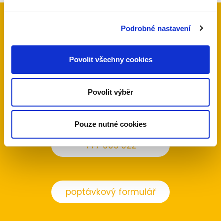
Podrobné nastavení
Kontaktujte nás
Povolit všechny cookies
Máte zájem o naše služby, nebo jen dotaz?
Neváhejte nás kontaktovat telefonicky nebo
Povolit výběr
pomocí poptávkového formuláře.
Pouze nutné cookies
777 009 322
poptávkový formulář